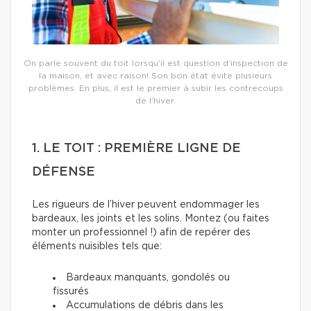
On parle souvent du toit lorsqu’il est question d’inspection de
la maison, et avec raison! Son bon état évite plusieurs
problèmes. En plus, il est le premier à subir les contrecoups
de l’hiver.
1. LE TOIT : PREMIÈRE LIGNE DE
DÉFENSE
Les rigueurs de l’hiver peuvent endommager les
bardeaux, les joints et les solins. Montez (ou faites
monter un professionnel !) afin de repérer des
éléments nuisibles tels que:
Bardeaux manquants, gondolés ou
fissurés
Accumulations de débris dans les