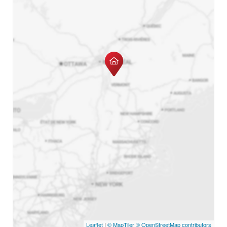
Leaflet
|
© MapTiler
© OpenStreetMap contributors