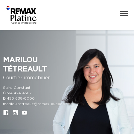
MARILOU
TÉTREAULT
Courtier immobilier
Saint-Constant
C
514 424-4567
B
450 638-0000
marilou.tetreault@remax-quebec.com